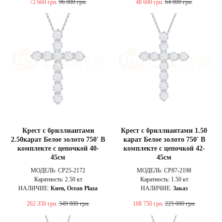
72 660
грн.
96 880
грн.
48 600
грн.
64 800
грн.
Крест с бриллиантами
Крест с бриллиантами 1.50
2.50карат Белое золото 750' В
карат Белое золото 750' В
комплекте с цепочкой 40-
комплекте с цепочкой 42-
45см
45см
МОДЕЛЬ: CP25-2172
МОДЕЛЬ: CP87-2198
Каратность: 2.50 кт
Каратность: 1.50 кт
НАЛИЧИЕ:
Киев, Ocean Plaza
НАЛИЧИЕ:
Заказ
262 350
грн.
349 800
грн.
168 750
грн.
225 000
грн.