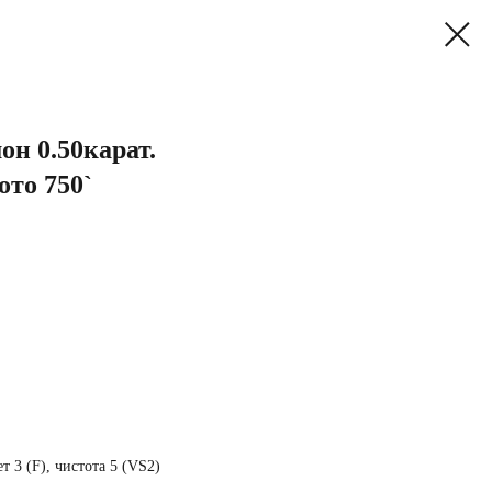
н 0.50карат.
ото 750`
т 3 (F), чистота 5 (VS2)