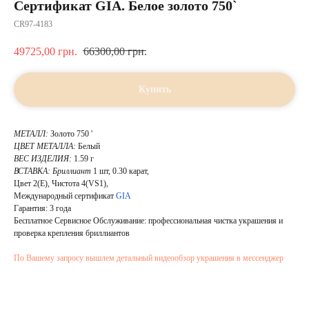
Сертификат GIA. Белое золото 750`
CR97-4183
49725,00
грн.
66300,00
грн.
Купить
МЕТАЛЛ:
Золото 750 '
ЦВЕТ МЕТАЛЛА:
Белый
ВЕС ИЗДЕЛИЯ:
1.59 г
ВСТАВКА:
Бриллиант
1 шт, 0.30 карат,
Цвет 2(E), Чистота 4(VS1),
Международный сертификат
GIA
Гарантия: 3 года
Бесплатное Сервисное Обслуживание: профессиональная чистка украшения и
проверка крепления бриллиантов
По Вашему запросу вышлем детальный видеообзор украшения в мессенджер