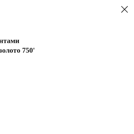
антами
золото 750'