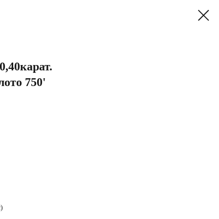
0,40карат.
лото 750'
)